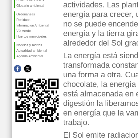
Enlaces de interés
actividades. Las plan
Glosario ambiental
energía para crecer, 
Ordenanzas
Residuos
no se puede encender
Información Ambiental
energía y la tierra g
Vía verde
Huertos municipales
alrededor del Sol grac
Noticias y alertas
Actualidad ambiental
La energía está sien
Agenda Ambiental
transformada consta
una forma a otra. C
chocolate, la energía
está almacenada en 
digestión la liberam
en energía que la vam
trabajo.
El Sol emite radiacio