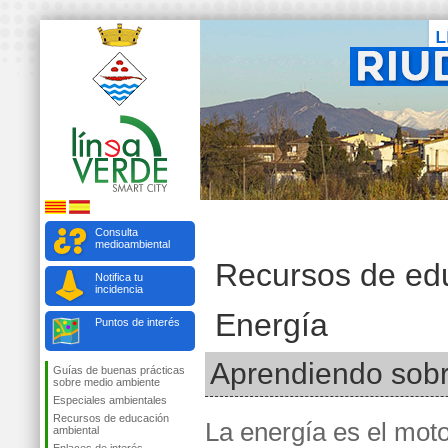
Consulta
medioambiental
Recursos de ed
Notifica tu
incidencia
Energía
Puntos de interés
Aprendiendo sobr
Guías de buenas prácticas
sobre medio ambiente
Especiales ambientales
Recursos de educación
La energía es el moto
ambiental