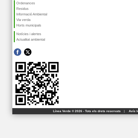
Ordenances
Residus
Informació Ambiental
Via verda
Horts municipals
Notícies i alertes
Actualitat ambiental
Línea Verde ® 2026 - Tots els drets reservats
|
Avís l