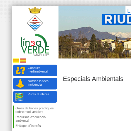
Consulta
mediambiental
Especials Ambientals
Notifica la teva
incidència
Punts d`interès
Guies de bones pràctiques
sobre medi ambient
Recursos d'educació
ambiental
Enllaços d´interés