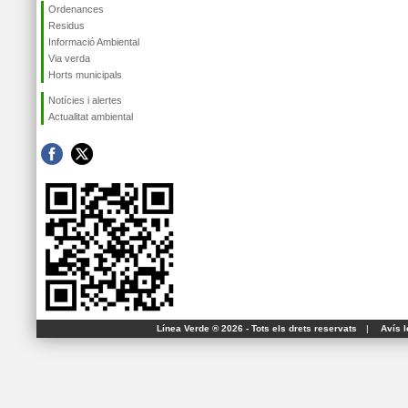
Ordenances
Residus
Informació Ambiental
Via verda
Horts municipals
Notícies i alertes
Actualitat ambiental
Línea Verde ® 2026 - Tots els drets reservats
|
Avís l