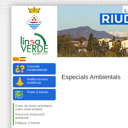
Consulta
mediambiental
Especials Ambientals
Notifica la teva
incidència
Punts d`interès
Guies de bones pràctiques
sobre medi ambient
Recursos d'educació
ambiental
Enllaços d´interés