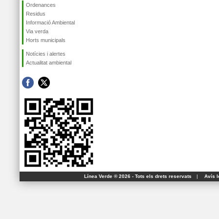
Ordenances
Residus
Informació Ambiental
Via verda
Horts municipals
Notícies i alertes
Actualitat ambiental
Línea Verde ® 2026 - Tots els drets reservats
|
Avís l