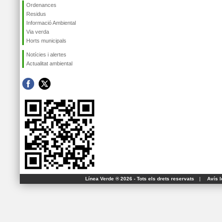
Ordenances
Residus
Informació Ambiental
Via verda
Horts municipals
Notícies i alertes
Actualitat ambiental
Línea Verde ® 2026 - Tots els drets reservats
|
Avís l