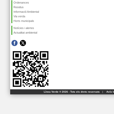
Ordenances
Residus
Informació Ambiental
Via verda
Horts municipals
Notícies i alertes
Actualitat ambiental
Línea Verde ® 2026 - Tots els drets reservats
|
Avís l