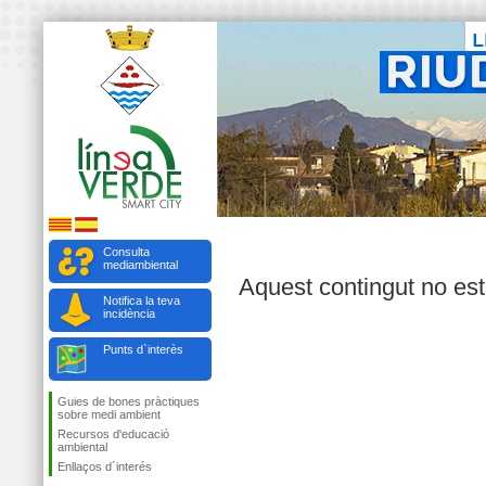
Consulta
mediambiental
Aquest contingut no est
Notifica la teva
incidència
Punts d`interès
Guies de bones pràctiques
sobre medi ambient
Recursos d'educació
ambiental
Enllaços d´interés