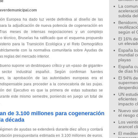
de
La comunid
eaverdemunicipal.com
aceleració
subida de
ón Europea ha dado luz verde definitiva al diseño de las
Benidorm,
para la adjudicación de nueva potencia de cogeneración en
reutilizac
Tras meses de intensas negociaciones y un complejo
según el 
io técnico, Bruselas ha ratificado que el esquema propuesto
El 16% de
un elevad
nisterio para la Transición Ecológica y el Reto Demográfico
trictamente con la normativa comunitaria sobre Ayudas de
España ba
mundial c
as reglas del mercado interior.
playas
o bueno supone un desbloqueo crítico y un «paso de gigante»
España cu
de días fr
sector industrial español. Según confirman fuentes
ales, la aprobación de las autoridades europeas era el
El 94% de 
supermer
 indispensable para proceder a la convocatoria de las pujas.
desperdic
ión del Ejecutivo es que la primera de estas subastas se
UN estudi
urante este mismo semestre, poniendo en juego un total de
eficiente
.
impacto c
Nuevo sis
an de 3.100 millones para cogeneración
el riesgo 
la década
Los veinti
arancel c
régimen de ayudas se extenderá durante diez años y contará
El medite
otación presupuestaria estimada en 3.100 millones de euros.