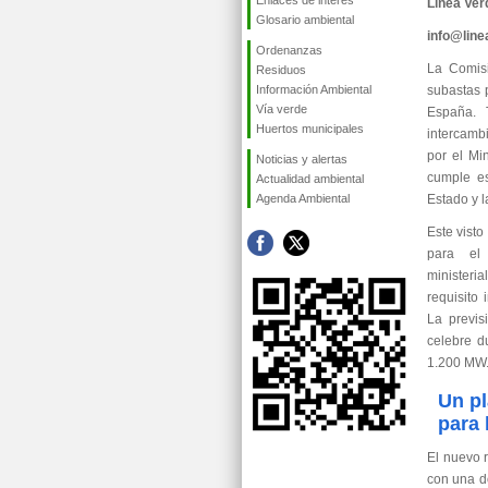
Enlaces de interés
Línea Ver
Glosario ambiental
info@lin
Ordenanzas
La Comisi
Residuos
Información Ambiental
subastas 
Vía verde
España. 
Huertos municipales
intercamb
por el Mi
Noticias y alertas
cumple es
Actualidad ambiental
Agenda Ambiental
Estado y l
Este vist
para el 
ministeri
requisito
La previs
celebre d
1.200 MW
Un pl
para 
El nuevo 
con una d