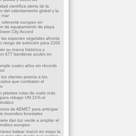
ad científica alerta de la
n del calentamiento global y la
l mar
 referente europeo en
ión de equipamiento de playa
Green City Accord
 las especies vegetales afronta
o riesgo de extinción para 2100
te su marca histórica y
on 677 banderas azules en
mple cuatro años sin récords
íos
los clientes premia a los
cados que combaten el
io
o plantea rutas de vuelo más
s para rebajar UN 21% el
limático
tema de AEMET para anticipar
de incendios forestales
siete dan luz verde a ampliar el
limático europeo
rráneo balear marcó en mayo la