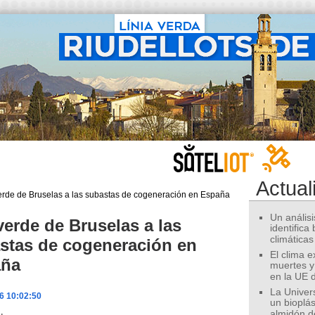
Actual
Un análisis
verde de Bruselas a las
identifica
climáticas
stas de cogeneración en
El clima 
aña
muertes y
en la UE 
La Univer
6 10:02:50
un bioplás
almidón d