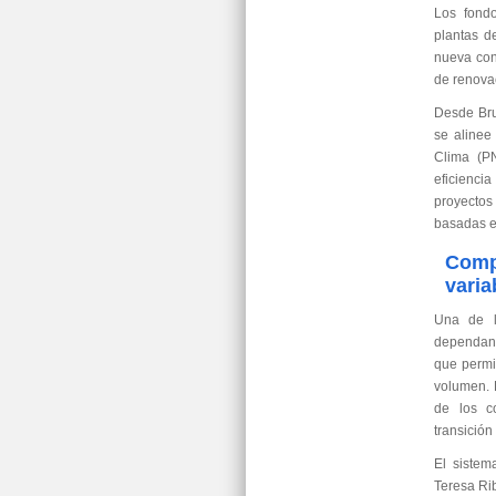
Los fondo
plantas d
nueva con
de renovac
Desde Bru
se alinee
Clima (PN
eficienci
proyectos
basadas 
Compr
varia
Una de l
dependan 
que permi
volumen. 
de los co
transición
El sistem
Teresa Rib