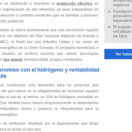
temperatu
s se destinarán a incentivar la
producción eléctrica
en
registros
e cogeneración de alta eficiencia, ya sean instalaciones de
Fundación
strucción o centrales existentes que se sometan a procesos
pescadore
equivalen
ión sustancial.
El tratado
selas se valora positivamente que este mecanismo español
encallado
 con los objetivos del Plan Nacional Integrado de Energía y
de Niza
IEC), el Pacto por una Industria Limpia y las metas de
a energética de la Unión Europea. El programa beneficiará a
 situados en territorio nacional que utilicen tecnologías
Ver todas
en
gas natural
, biomasa sólida, biogás y biolíquidos.
omiso con el hidrógeno y rentabilidad
ble
as condiciones más relevantes para los proyectos que
del gas natural es la obligatoriedad de incorporar equipos
tan el uso de, al menos, un 10% de hidrógeno renovable en
Esta medida busca reducir progresivamente la dependencia
mbustibles fósiles y preparar la infraestructura para la
 energética.
a de retribución diseñado por el departamento que dirige
era se divide en dos ejes: