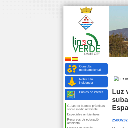
Consulta
medioambiental
Notifica tu
incidencia
Luz 
Puntos de interés
suba
Esp
Guías de buenas prácticas
sobre medio ambiente
Especiales ambientales
Recursos de educación
25/03/202
ambiental