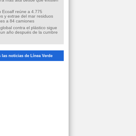
ra más alta desde que existen
 Ecoalf reúne a 4.775
s y extrae del mar residuos
tes a 84 camiones
 global contra el plástico sigue
 un año después de la cumbre
 las noticias de Línea Verde