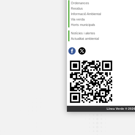
Ordenances
Residus
Informació Ambiental
Via verda
Horts municipals
Notícies i alertes
Actualitat ambiental
Línea Verde ® 2026 