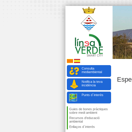
Consulta
mediambiental
Espe
Notifica la teva
incidència
Punts d`interès
Guies de bones pràctiques
sobre medi ambient
Recursos d'educació
ambiental
Enllaços d´interés