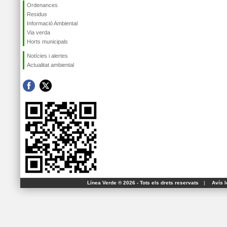
Ordenances
Residus
Informació Ambiental
Via verda
Horts municipals
Notícies i alertes
Actualitat ambiental
Línea Verde ® 2026 - Tots els drets reservats
|
Avís l