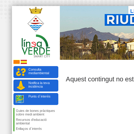
Consulta
mediambiental
Aquest contingut no est
Notifica la teva
incidència
Punts d`interès
Guies de bones pràctiques
sobre medi ambient
Recursos d'educació
ambiental
Enllaços d´interés