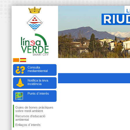
Consulta
mediambiental
Notifica la teva
incidència
Punts d`interès
Guies de bones pràctiques
sobre medi ambient
Recursos d'educació
ambiental
Enllaços d´interés