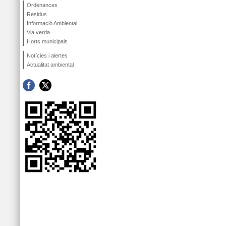
Ordenances
Residus
Informació Ambiental
Via verda
Horts municipals
Notícies i alertes
Actualitat ambiental